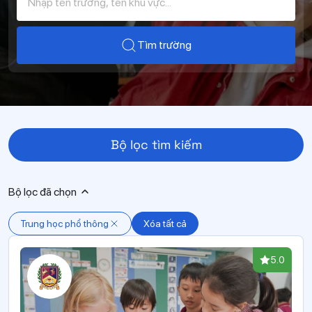
Tìm trường
Bộ lọc tìm kiếm
Bộ lọc đã chọn
Trung học phổ thông
Xóa tất cả
5.0