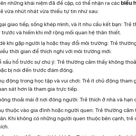
rên những khái niệm đã đề cập, có thể nhận ra các
biểu h
ẻ vừa nhút nhát vừa thiếu tự tin như sau:
ại giao tiếp, sống khép mình, và ít nhu cầu kết bạn: Trẻ
 trước và hiếm khi mở rộng mối quan hệ thân thiết.
dè khi gặp người lạ hoặc thay đổi môi trường: Trẻ thườn
iều thời gian để thích nghi với môi trường mới.
 xấu hổ trước sự chú ý: Trẻ thường cảm thấy không thoải m
ặc bị nói đến trước đám đông.
ụ động trong học tập và vui chơi: Trẻ ít chủ động tham
an sát hơn là tham gia trực tiếp.
ông thoải mái ở nơi đông người: Trẻ thích ở nhà và hạn ch
ụ thuộc vào gia đình hoặc người quen: Trẻ thường cảm 
ân. Khi không có những người quen thuộc bên cạnh, trẻ 
ích.