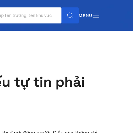
MENU
u tự tin phải
 khi ở nơi đông người. Điều này không chỉ