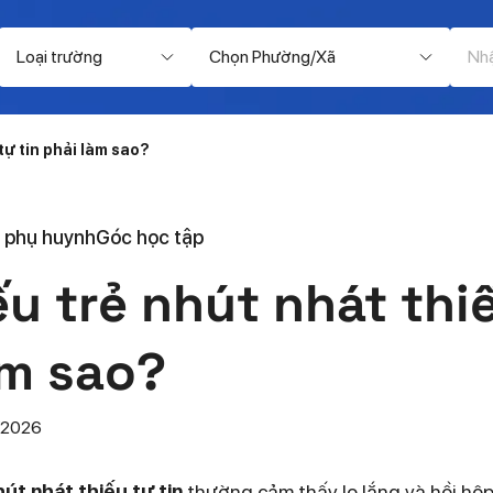
Loại trường
Chọn Phường/Xã
tự tin phải làm sao?
 phụ huynh
Góc học tập
u trẻ nhút nhát thiế
àm sao?
/2026
hút nhát thiếu tự tin
thường cảm thấy lo lắng và hồi hộp