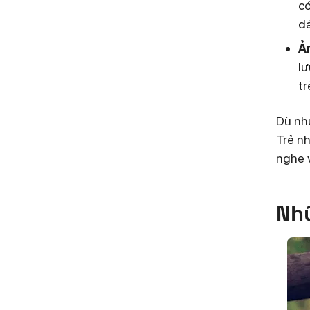
có
dá
Ả
lư
tr
Dù nhú
Trẻ nh
nghe 
Nhữ