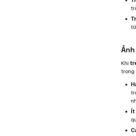
tr
Tr
từ
Ảnh 
Khi
tr
trong 
H
tr
nh
Ít
qu
C