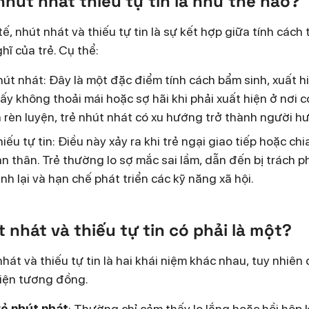
nhút nhát thiếu tự tin là như thế nào?
ế, nhút nhát và thiếu tự tin là sự kết hợp giữa tính cách 
hĩ của trẻ. Cụ thể:
út nhát: Đây là một đặc điểm tính cách bẩm sinh, xuất hi
ấy không thoải mái hoặc sợ hãi khi phải xuất hiện ở nơi 
 rèn luyện, trẻ nhút nhát có xu hướng trở thành người h
iếu tự tin: Điều này xảy ra khi trẻ ngại giao tiếp hoặc c
n thân. Trẻ thường lo sợ mắc sai lầm, dẫn đến bị trách p
nh lại và hạn chế phát triển các kỹ năng xã hội.
 nhát và thiếu tự tin có phải là một?
hát và thiếu tự tin là hai khái niệm khác nhau, tuy nhiê
hiện tương đồng.
rẻ nhút nhát
: Thường chỉ cảm thấy lo lắng hoặc hồi hộp 