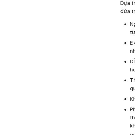
Dựa t
đứa tr
Ng
từ
E 
nh
Dễ
ho
Th
qu
Kh
Ph
th
kh