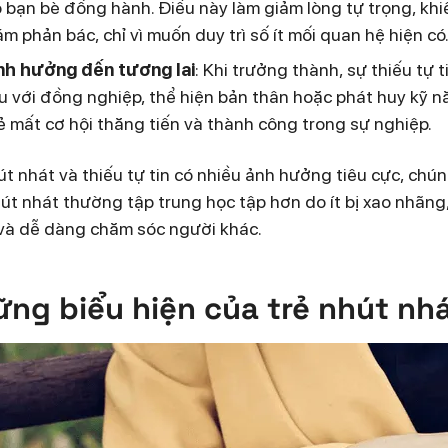
 bạn bè đồng hành. Điều này làm giảm lòng tự trọng, kh
m phản bác, chỉ vì muốn duy trì số ít mối quan hệ hiện có
nh hưởng đến tương lai
: Khi trưởng thành, sự thiếu tự 
u với đồng nghiệp, thể hiện bản thân hoặc phát huy kỹ n
ẻ mất cơ hội thăng tiến và thành công trong sự nghiệp.
t nhát và thiếu tự tin có nhiều ảnh hưởng tiêu cực, chún
út nhát thường tập trung học tập hơn do ít bị xao nhãng, 
và dễ dàng chăm sóc người khác.
ng biểu hiện của trẻ nhút nhá