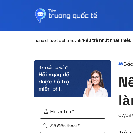
Trang chủ
Góc phụ huynh
Nếu trẻ nhút nhát thiếu 
Góc
Bạn cần tư vấn?
Hỏi ngay để
Nế
được hỗ trợ
miễn phí!
l
Họ và Tên *
07/08
Số điện thoại *
Trẻ n