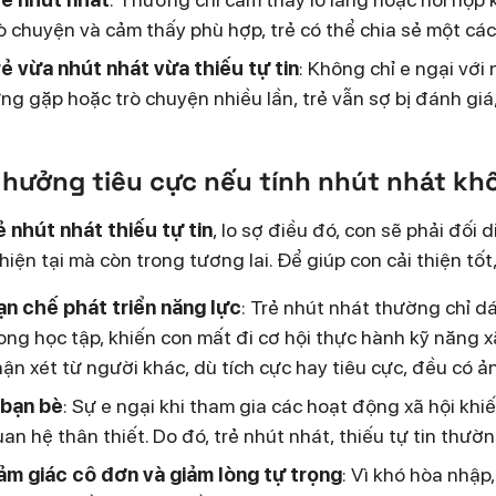
ò chuyện và cảm thấy phù hợp, trẻ có thể chia sẻ một cách
ẻ vừa nhút nhát vừa thiếu tự tin
: Không chỉ e ngại với
ng gặp hoặc trò chuyện nhiều lần, trẻ vẫn sợ bị đánh giá,
hưởng tiêu cực nếu tính nhút nhát kh
ẻ nhút nhát thiếu tự tin
, lo sợ điều đó, con sẽ phải đối
hiện tại mà còn trong tương lai. Để giúp con cải thiện tố
ạn chế phát triển năng lực
: Trẻ nhút nhát thường chỉ d
ong học tập, khiến con mất đi cơ hội thực hành kỹ năng xã
ận xét từ người khác, dù tích cực hay tiêu cực, đều có 
 bạn bè
: Sự e ngại khi tham gia các hoạt động xã hội khi
an hệ thân thiết. Do đó, trẻ nhút nhát, thiếu tự tin thường
ảm giác cô đơn và giảm lòng tự trọng
: Vì khó hòa nhập