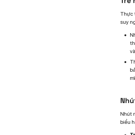
Trẻ 
Thực t
suy ng
Nh
th
và
Th
bả
mì
Nhút
Nhút n
biểu 
T