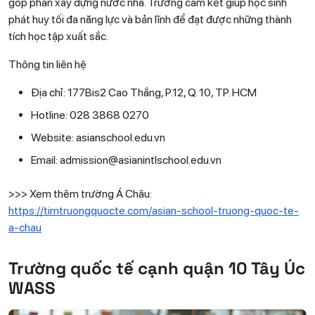
góp phần xây dựng nước nhà. Trường cam kết giúp học sinh
phát huy tối đa năng lực và bản lĩnh để đạt được những thành
tích học tập xuất sắc.
Thông tin liên hệ
Địa chỉ: 177Bis2 Cao Thắng, P.12, Q. 10, TP. HCM
Hotline: 028 3868 0270
Website: asianschool.edu.vn
Email: admission@asianintlschool.edu.vn
>>> Xem thêm trường Á Châu:
https://timtruongquocte.com/asian-school-truong-quoc-te-
a-chau
Trường quốc tế cạnh quận 10 Tây Úc
WASS