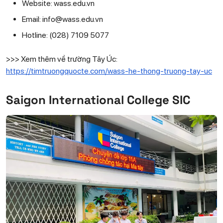
Website: wass.edu.vn
Email: info@wass.edu.vn
Hotline: (028) 7109 5077
>>> Xem thêm về trường Tây Úc:
https://timtruongquocte.com/wass-he-thong-truong-tay-uc
Saigon International College SIC