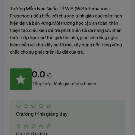
Trường Mầm Non Quốc Tế WIS (WIS International
Preschool) tiêu biểu với chương trình giáo dục mầm non
hiện đại và bền vững. Môi trường học tập an toàn, thân
thiện tạo điều kiện để trẻ phát triển tối đa năng lực nhận
thức. Lớp học như thế giới thu nhỏ, giáo viên lắng nghe,
kiên nhẫn và khơi dậy sự tò mò, xây dựng nền tảng vững
chắc cho sự phát triển lâu dài của trẻ.
0.0
/5
Tổng hợp đánh giá từ phụ huynh
(0 đánh giá)
Chương trình giảng dạy
(0 đánh giá)
Cơ sở vật chất