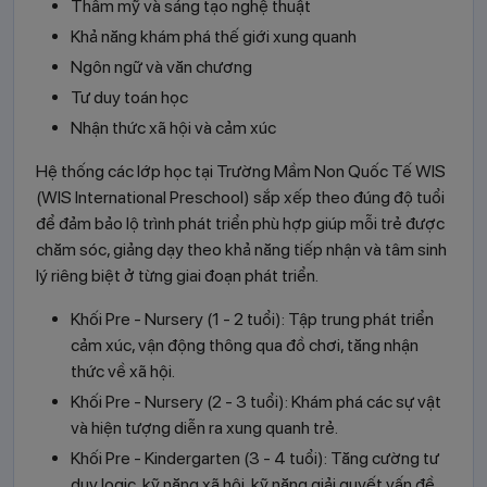
Thẩm mỹ và sáng tạo nghệ thuật
Khả năng khám phá thế giới xung quanh
Ngôn ngữ và văn chương
Tư duy toán học
Nhận thức xã hội và cảm xúc
Hệ thống các lớp học tại Trường Mầm Non Quốc Tế WIS
(WIS International Preschool) sắp xếp theo đúng độ tuổi
để đảm bảo lộ trình phát triển phù hợp giúp mỗi trẻ được
chăm sóc, giảng dạy theo khả năng tiếp nhận và tâm sinh
lý riêng biệt ở từng giai đoạn phát triển.
Khối Pre - Nursery (1 - 2 tuổi): Tập trung phát triển
cảm xúc, vận động thông qua đồ chơi, tăng nhận
thức về xã hội.
Khối Pre - Nursery (2 - 3 tuổi): Khám phá các sự vật
và hiện tượng diễn ra xung quanh trẻ.
Khối Pre - Kindergarten (3 - 4 tuổi): Tăng cường tư
duy logic, kỹ năng xã hội, kỹ năng giải quyết vấn đề.