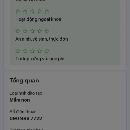
(0 đánh giá)
Hoạt động ngoại khoá
(0 đánh giá)
An ninh, vệ sinh, thực đơn
(0 đánh giá)
Tương xứng với học phí
Tổng quan
Loại hình đào tạo:
Mầm non
Số điện thoại:
090 989 7722