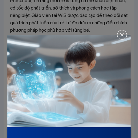
Preschool) tin rằng mỗi trẻ là từng cá thể khác biệt nhau,
có tốc độ phát triển, sở thích và phong cách học tập
riêng biệt. Giáo viên tại WIS được đào tạo để theo dõi sát
quá trình phát triển của trẻ, từ đó đưa ra những điều chỉnh
phương pháp học phù hợp với từng bé.
Nhà trường chủ trương kết hợp nhiều phương pháp dạy
học tiên tiến như Montessori (Phát triển tự lập); Glenn
Doman (Kích thích trí tuệ sớm); IEYC (Mở rộng thế giới
quan),... khuyến khích các trẻ khám phá thế giới muôn
màu.