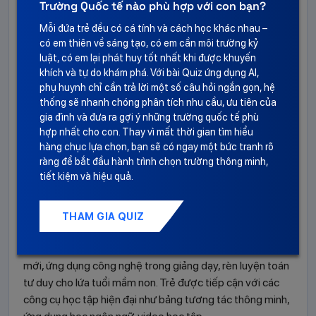
Trường Quốc tế nào phù hợp với con bạn?
Mỗi đứa trẻ đều có cá tính và cách học khác nhau –
Phương pháp giảng dạy đề cao sự chủ động và trải
có em thiên về sáng tạo, có em cần môi trường kỷ
nghiệm thực tiễn. Trẻ được học kỹ năng sống (Practical
luật, có em lại phát huy tốt nhất khi được khuyến
khích và tự do khám phá. Với bài Quiz ứng dụng AI,
Life) theo phương pháp khóa học Montessori giúp phát
phụ huynh chỉ cần trả lời một số câu hỏi ngắn gọn, hệ
triển tính tự lập, khả năng quan sát, tư duy sáng tạo và sự
thống sẽ nhanh chóng phân tích nhu cầu, ưu tiên của
tự tin. Mỗi hoạt động đều được nhà trường thiết kế để trẻ
gia đình và đưa ra gợi ý những trường quốc tế phù
tự mình khám phá, thực hành và hiểu rõ ý nghĩa từng việc
hợp nhất cho con. Thay vì mất thời gian tìm hiểu
làm.
hàng chục lựa chọn, bạn sẽ có ngay một bức tranh rõ
ràng để bắt đầu hành trình chọn trường thông minh,
Bên cạnh đó, WIS tích hợp các chương trình phát triển
tiết kiệm và hiệu quả.
toàn diện như: cảm thụ âm nhạc Woki Music, nghệ thuật
Art, nhảy múa Dance Kids và thể thao Ready Steady Go
THAM GIA QUIZ
Kids đến từ Úc với 10 bộ môn phối hợp.
Nhà trường thường xuyên cập nhật các xu thế giáo dục
mới, ứng dụng công nghệ trong giảng dạy, rèn luyện toán
tư duy cho lứa tuổi mầm non. Trẻ được tiếp cận với các
công cụ học tập hiện đại như bảng tương tác thông minh,